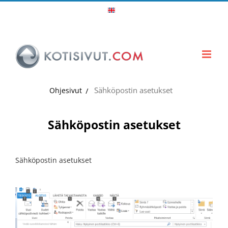
Skip
In
English
to
content
Sähköpostin asetukset
Ohjesivut
Sähköpostin asetukset
Sähköpostin asetukset