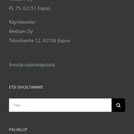
PL 75, 02151 Espoo
Käyntiosoite:
Mediam Oy
Tekniikantie 12, 02150 Espoo
Ilmoita väärinkäytöstä
ETSI SIVUILTAMME
Etsi
...
PALVELUT