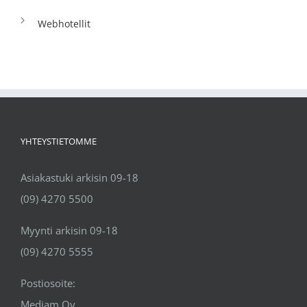
Webhotellit
YHTEYSTIETOMME
Asiakastuki arkisin 09-18
(09) 4270 5500
Myynti arkisin 09-18
(09) 4270 5555
Postiosoite:
Mediam Oy