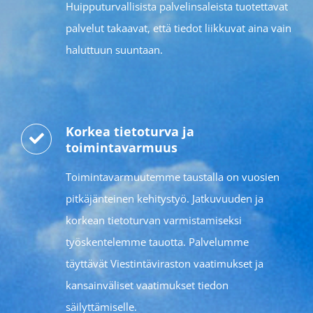
Huipputurvallisista palvelinsaleista tuotettavat
palvelut takaavat, että tiedot liikkuvat aina vain
haluttuun suuntaan.
Korkea tietoturva ja
toimintavarmuus
Toimintavarmuutemme taustalla on vuosien
pitkäjänteinen kehitystyö. Jatkuvuuden ja
korkean tietoturvan varmistamiseksi
työskentelemme tauotta. Palvelumme
täyttävät Viestintäviraston vaatimukset ja
kansainväliset vaatimukset tiedon
säilyttämiselle.