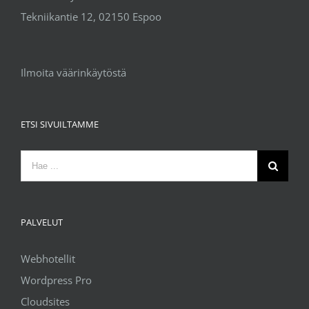
Tekniikantie 12, 02150 Espoo
Ilmoita väärinkäytöstä
ETSI SIVUILTAMME
Etsi
...
PALVELUT
Webhotellit
Wordpress Pro
Cloudsites