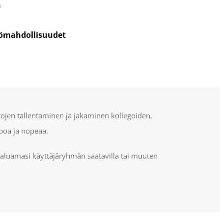
n
tömahdollisuudet
tojen tallentaminen ja jakaminen kollegoiden,
poa ja nopeaa.
haluamasi käyttäjäryhmän saatavilla tai muuten