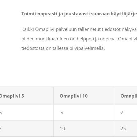
Toimii nopeasti ja joustavasti suoraan käyttöjärj
Kaikki Omapilvi-palveluun tallennetut tiedostot näkyvä
niiden muokkaaminen on helppoa ja nopeaa. Omapilvi pi
tiedostosta on tallessa pilvipalvelimella.
Omapilvi 5
Omapilvi 10
Omapil
√
√
√
5
10
25