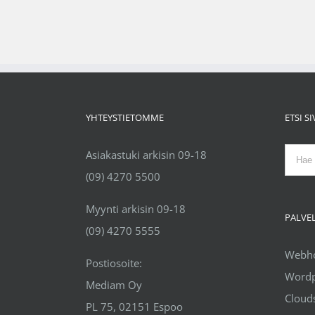
YHTEYSTIETOMME
ETSI S
Etsi
Asiakastuki arkisin 09-18
...
(09) 4270 5500
Myynti arkisin 09-18
PALVE
(09) 4270 5555
Webhot
Postiosoite:
Wordp
Mediam Oy
Clouds
PL 75, 02151 Espoo