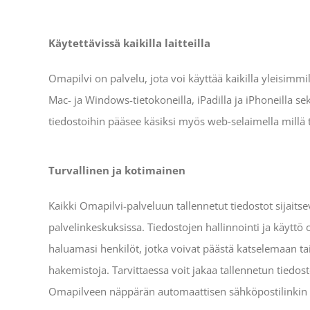
Käytettävissä kaikilla laitteilla
Omapilvi on palvelu, jota voi käyttää kaikilla yleisimmil
Mac- ja Windows-tietokoneilla, iPadilla ja iPhoneilla sek
tiedostoihin pääsee käsiksi myös web-selaimella millä 
Turvallinen ja kotimainen
Kaikki Omapilvi-palveluun tallennetut tiedostot sijait
palvelinkeskuksissa. Tiedostojen hallinnointi ja käyttö o
haluamasi henkilöt, jotka voivat päästä katselemaan t
hakemistoja. Tarvittaessa voit jakaa tallennetun tiedost
Omapilveen näppärän automaattisen sähköpostilinkin v