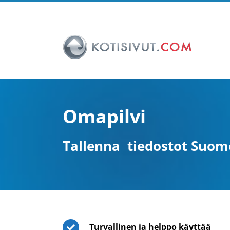
Skip
to
content
Omapilvi
Tallenna tiedostot Suomee
Turvallinen ja helppo käyttää