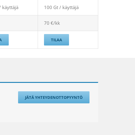
/ käyttäjä
100 Gt / käyttäjä
70 €/kk
A
TILAA
JÄTÄ YHTEYDENOTTOPYYNTÖ