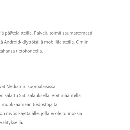
lä päätelaitteilla. Palvelu toimii saumattomasti
ä Android-käyttöisillä mobiililaitteilla. Omiin
tahansa tietokoneella.
sevat Mediamin suomalaisissa
n salattu SSL-salauksella. Voit määritellä
ai muokkaamaan tiedostoja tai
on myös käyttäjälle, jolla ei ole tunnuksia
älityksellä.