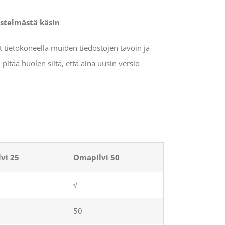
estelmästä käsin
t tietokoneella muiden tiedostojen tavoin ja
tää huolen siitä, että aina uusin versio
vi 25
Omapilvi 50
√
50