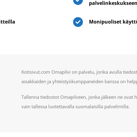
palvelinkeskuksee
tteilla
Monipuoliset käyt
Kotisivut.com Omapilvi on palvelu, jonka avulla tiedos
asiakkaiden ja yhteistyökumppaneiden kanssa on help
Tallenna tiedostot Omapilveen, jonka jälkeen ne ovat 
vain tallessa luotettavalla suomalaisilla palvelimilla.