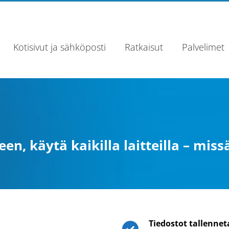
Kotisivut ja sähköposti
Ratkaisut
Palvelimet
n, käytä kaikilla laitteilla – mis
Tiedostot tallenne