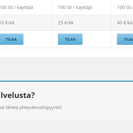
100 Gt / käyttäjä
100 Gt / käyttäjä
100 Gt 
10 €/kk
25 €/kk
40 €/kk
TILAA
TILAA
TILA
alvelusta?
ai lähetä yhteydenottopyyntö!