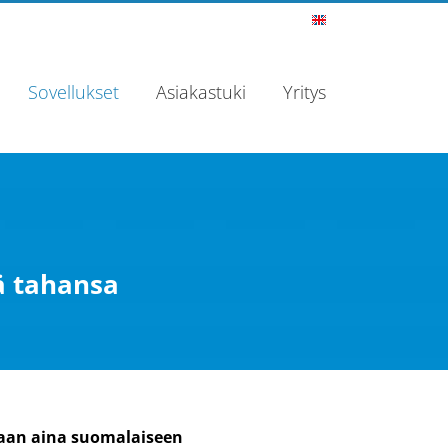
In
English
Sovellukset
Asiakastuki
Yritys
sä tahansa
taan aina suomalaiseen