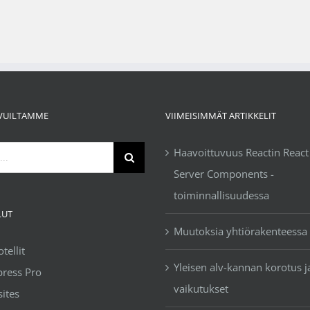
IVUILTAMME
VIIMEISIMMÄT ARTIKKELIT
Haavoittuvuus Reactin React
Server Components -
toiminnallisuudessa
LUT
Muutoksia yhtiörakenteessa
ellit
Yleisen alv-kannan korotus j
ress Pro
vaikutukset
ites