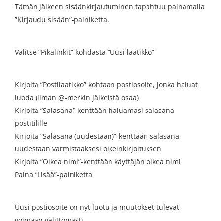
Tämän jälkeen sisäänkirjautuminen tapahtuu painamalla
”Kirjaudu sisään”-painiketta.
Valitse ”Pikalinkit”-kohdasta ”Uusi laatikko”
Kirjoita ”Postilaatikko” kohtaan postiosoite, jonka haluat
luoda (ilman @-merkin jälkeistä osaa)
Kirjoita ”Salasana”-kenttään haluamasi salasana
postitilille
Kirjoita ”Salasana (uudestaan)”-kenttään salasana
uudestaan varmistaaksesi oikeinkirjoituksen
Kirjoita ”Oikea nimi”-kenttään käyttäjän oikea nimi
Paina ”Lisää”-painiketta
Uusi postiosoite on nyt luotu ja muutokset tulevat
voimaan välittömästi.