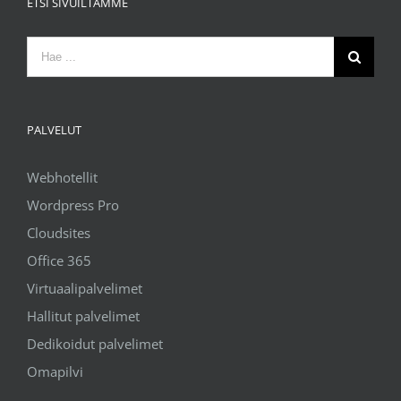
ETSI SIVUILTAMME
Etsi
...
PALVELUT
Webhotellit
Wordpress Pro
Cloudsites
Office 365
Virtuaalipalvelimet
Hallitut palvelimet
Dedikoidut palvelimet
Omapilvi