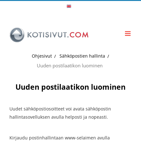
Skip
In
English
to
content
Ohjesivut
Sähköpostien hallinta
Uuden postilaatikon luominen
Uuden postilaatikon luominen
Uudet sähköpostiosoitteet voi avata sähköpostin
hallintasovelluksen avulla helposti ja nopeasti.
Kirjaudu postinhallintaan www-selaimen avulla