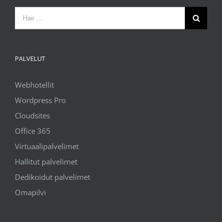
Etsi
...
PALVELUT
Webhotellit
Wordpress Pro
Cloudsites
Office 365
Virtuaalipalvelimet
Hallitut palvelimet
Dedikoidut palvelimet
Omapilvi